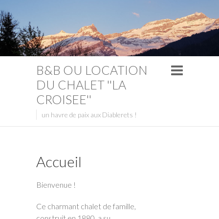
B&B OU LOCATION
DU CHALET ''LA
CROISEE''
un havre de paix aux Diablerets !
Accueil
Bienvenue !
Ce charmant chalet de famille,
construit en 1880, a su